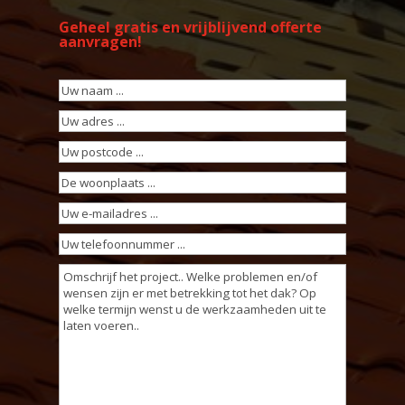
Geheel gratis en vrijblijvend offerte
aanvragen!
Uw
naam
(Vereist)
Uw
adres
(Vereist)
Uw
postcode
(Vereist)
De
woonplaats
(Vereist)
Uw
e-
Uw
mailadres
(Vereist)
telefoonnummer
(Vereist)
Omschrijving
werkzaamheden
(Vereist)