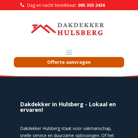
Dag en nacht bereikbaar:
085 303 2436

Offerte aanvragen
Dakdekker in Hulsberg - Lokaal en
ervaren!
Dakdekker Hulsberg staat voor vakmanschap,
snelle service en duurzame oplossingen. Of het